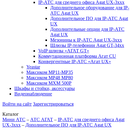
IP-АТС для среднего офиса Agat UX-3xxx
Дополнительное оборудование для IP-
АТС Agat UX
Дополнительное ПО для IP-АТС Agat
UX
Дополнительные опции для IP-АТС
Agat UX
Мезонины к IP-АТС Agat UX-3xxx
Шлюзы IP-телефонии Agat GT-34xx
VoIP шлюзы «АГАТ GT»
Коммутационная платформа Агат CU
Конвергентные IP-АТС «Агат UX»
Yeastar
Максиком МР11-MP35
Максиком МР48 MP80
Максиком МХМ 500P
Шкафы и стойки, аксессуары
Видеонаблюдение
Войти на сайт
Зарегистрироваться
Каталог
Мини АТС
–
АТС АГАТ
–
IP-АТС для среднего офиса Agat
UX-3xxx
–
Дополнительное ПО для IP-АТС Agat UX