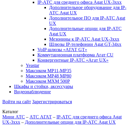
IP-АТС для среднего офиса Agat UX-3xxx
Дополнительное оборудование для IP-
АТС Agat UX
Дополнительное ПО для IP-АТС Agat
UX
Дополнительные опции для IP-АТС
Agat UX
Мезонины к IP-АТС Agat UX-3xxx
Шлюзы IP-телефонии Agat GT-34xx
VoIP шлюзы «АГАТ GT»
Коммутационная платформа Агат CU
Конвергентные IP-АТС «Агат UX»
Yeastar
Максиком МР11-MP35
Максиком МР48 MP80
Максиком МХМ 500P
Шкафы и стойки, аксессуары
Видеонаблюдение
Войти на сайт
Зарегистрироваться
Каталог
Мини АТС
–
АТС АГАТ
–
IP-АТС для среднего офиса Agat
UX-3xxx
–
Дополнительные опции для IP-АТС Agat UX