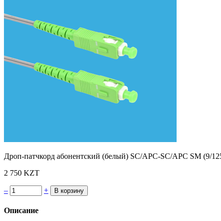
Дроп-патчкорд абонентский (белый) SC/APC-SC/APC SM (9/125)
2 750 KZT
–
+
Описание