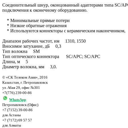
Соединительный шнур, оконцованный адаптерами типа SC/APC
подключения к оконечному оборудованию.
* Минимальные прямые потери
* Низкие обратные отражения
* Используются коннекторы с керамическим наконечником,
Диапазон рабочих частот, нм 1310, 1550
Вносимое затухание, дБ 0,3
Тип волокна SM
Тип оптического коннектора SC/APC; SC/APС
Длина, м 5
Диаметр волокна, мм 3,0.
© «СК Телеком Азия», 2016
Казахстан, г. Петропавловск
ул. Абая 29, офис №301
+7(776) 239-00-86
WhatsApp
Петропавловск (Офис)
+7 (7152) 39-00-86
для Астаны
+7 (7172) 69 57 57
для Алматы