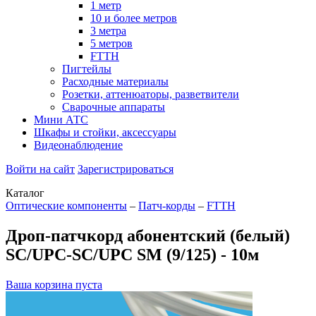
1 метр
10 и более метров
3 метра
5 метров
FTTH
Пигтейлы
Расходные материалы
Розетки, аттенюаторы, разветвители
Сварочные аппараты
Мини АТС
Шкафы и стойки, аксессуары
Видеонаблюдение
Войти на сайт
Зарегистрироваться
Каталог
Оптические компоненты
–
Патч-корды
–
FTTH
Дроп-патчкорд абонентский (белый)
SC/UPC-SC/UPC SM (9/125) - 10м
Ваша корзина пуста