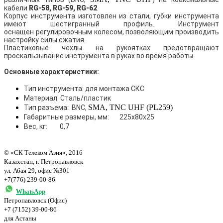
кабели
RG-58, RG-59, RG-62
.
Корпус инструмента изготовлен из стали, губки инструмента
имеют шестигранный профиль. Инструмент
оснащен регулировочным колесом, позволяющим производить
настройку силы сжатия.
Пластиковые чехлы на рукоятках предотвращают
проскальзывание инструмента в руках во время работы.
Основные характеристики:
Тип инструмента: для монтажа СКС
Материал: Сталь/пластик
SMA, TNC UHF (PL259)
Тип разъема:
BNC,
Габаритные размеры, мм:
225х80х25
Вес, кг:
0,7
© «СК Телеком Азия», 2016
Казахстан, г. Петропавловск
ул. Абая 29, офис №301
+7(776) 239-00-86
WhatsApp
Петропавловск (Офис)
+7 (7152) 39-00-86
для Астаны