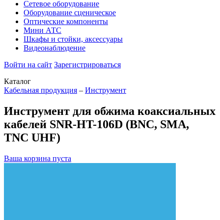
Сетевое оборудование
Оборудование сценическое
Оптические компоненты
Мини АТС
Шкафы и стойки, аксессуары
Видеонаблюдение
Войти на сайт
Зарегистрироваться
Каталог
Кабельная продукция
–
Инструмент
Инструмент для обжима коаксиальных
кабелей SNR-HT-106D (BNC, SMA,
TNC UHF)
Ваша корзина пуста