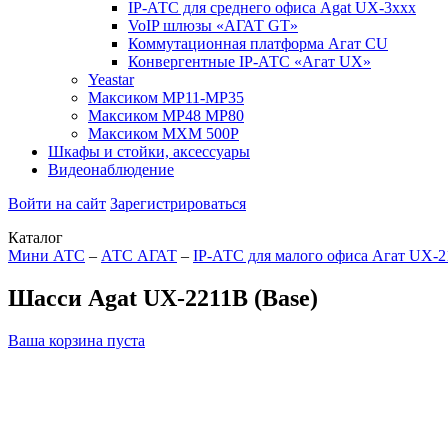
IP-АТС для среднего офиса Agat UX-3xxx
VoIP шлюзы «АГАТ GT»
Коммутационная платформа Агат CU
Конвергентные IP-АТС «Агат UX»
Yeastar
Максиком МР11-MP35
Максиком МР48 MP80
Максиком МХМ 500P
Шкафы и стойки, аксессуары
Видеонаблюдение
Войти на сайт
Зарегистрироваться
Каталог
Мини АТС
–
АТС АГАТ
–
IP-АТС для малого офиса Агат UX-2
Шасси Agat UX-2211B (Base)
Ваша корзина пуста