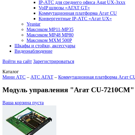
IP-АТС для среднего офиса Agat UX-3xxx
VoIP шлюзы «АГАТ GT»
Коммутационная платформа Агат CU
Конвергентные IP-АТС «Агат UX»
Yeastar
Максиком МР11-MP35
Максиком МР48 MP80
Максиком МХМ 500P
Шкафы и стойки, аксессуары
Видеонаблюдение
Войти на сайт
Зарегистрироваться
Каталог
Мини АТС
–
АТС АГАТ
–
Коммутационная платформа Агат C
Модуль управления "Агат CU-7210СМ" -
Ваша корзина пуста