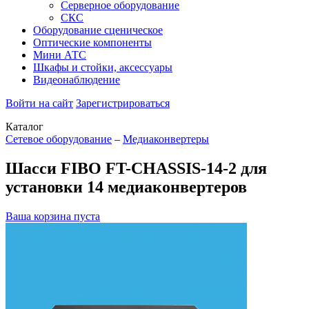
Серверное оборудование
СКС
Оборудование сценическое
Оптические компоненты
Мини АТС
Шкафы и стойки, аксессуары
Видеонаблюдение
Войти на сайт
Зарегистрироваться
Каталог
Сетевое оборудование
–
Медиаконвертеры
Шасси FIBO FT-CHASSIS-14-2 для
установки 14 медиаконвертеров
Ваша корзина пуста