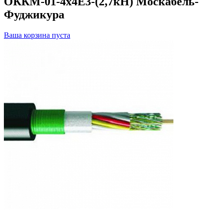
ОККМ-01-4х4Е3-(2,7кН) Москабель-
Фуджикура
Ваша корзина пуста