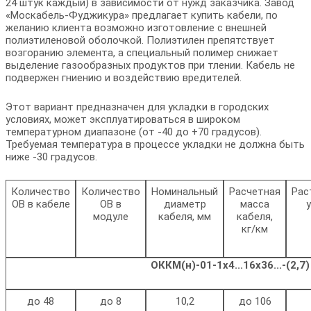
24 штук каждый) в зависимости от нужд заказчика. Завод
«Москабель-Фуджикура» предлагает купить кабели, по
желанию клиента возможно изготовление с внешней
полиэтиленовой оболочкой. Полиэтилен препятствует
возгоранию элемента, а специальный полимер снижает
выделение газообразных продуктов при тлении. Кабель не
подвержен гниению и воздействию вредителей.
Этот вариант предназначен для укладки в городских
условиях, может эксплуатироваться в широком
температурном диапазоне (от -40 до +70 градусов).
Требуемая температура в процессе укладки не должна быть
ниже -30 градусов.
Количество
Количество
Номинальный
Расчетная
Рас
ОВ в кабеле
ОВ в
диаметр
масса
у
модуле
кабеля, мм
кабеля,
кг/км
ОККМ(н)-01-1х4...16x36...-(2,7)
до 48
до 8
10,2
до 106