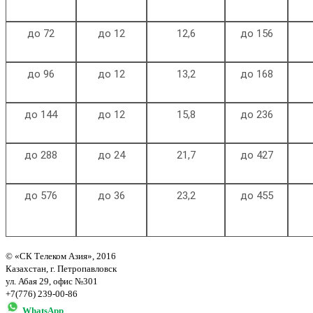
до 72
до 12
12,6
до 156
до 96
до 12
13,2
до 168
до 144
до 12
15,8
до 236
до 288
до 24
21,7
до 427
до 576
до 36
23,2
до 455
© «СК Телеком Азия», 2016
Казахстан, г. Петропавловск
ул. Абая 29, офис №301
+7(776) 239-00-86
WhatsApp