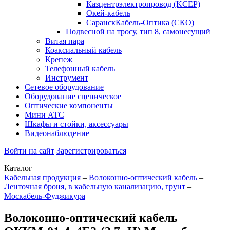
Казцентрэлектропровод (KCEP)
Окей-кабель
СаранскКабель-Оптика (СКО)
Подвесной на тросу, тип 8, самонесущий
Витая пара
Коаксиальный кабель
Крепеж
Телефонный кабель
Инструмент
Сетевое оборудование
Оборудование сценическое
Оптические компоненты
Мини АТС
Шкафы и стойки, аксессуары
Видеонаблюдение
Войти на сайт
Зарегистрироваться
Каталог
Кабельная продукция
–
Волоконно-оптический кабель
–
Ленточная броня, в кабельную канализацию, грунт
–
Москабель-Фуджикура
Волоконно-оптический кабель