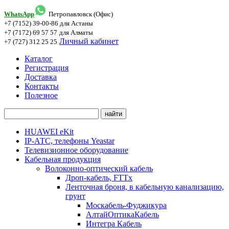
WhatsApp
Петропавловск (Офис)
+7 (7152) 39-00-86
для Астаны
+7 (7172) 69 57 57
для Алматы
Личный кабинет
+7 (727) 312 25 25
Каталог
Регистрация
Доставка
Контакты
Полезное
HUAWEI eKit
IP-АТС, телефоны Yeastar
Телевизионное оборудование
Кабельная продукция
Волоконно-оптический кабель
Дроп-кабель, FTTx
Ленточная броня, в кабельную канализацию,
грунт
Москабель-Фуджикура
АлтайОптикаКабель
Интегра Кабель