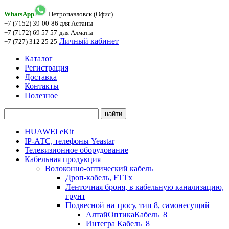
WhatsApp
Петропавловск (Офис)
+7 (7152) 39-00-86
для Астаны
+7 (7172) 69 57 57
для Алматы
Личный кабинет
+7 (727) 312 25 25
Каталог
Регистрация
Доставка
Контакты
Полезное
HUAWEI eKit
IP-АТС, телефоны Yeastar
Телевизионное оборудование
Кабельная продукция
Волоконно-оптический кабель
Дроп-кабель, FTTx
Ленточная броня, в кабельную канализацию,
грунт
Подвесной на тросу, тип 8, самонесущий
АлтайОптикаКабель_8
Интегра Кабель_8