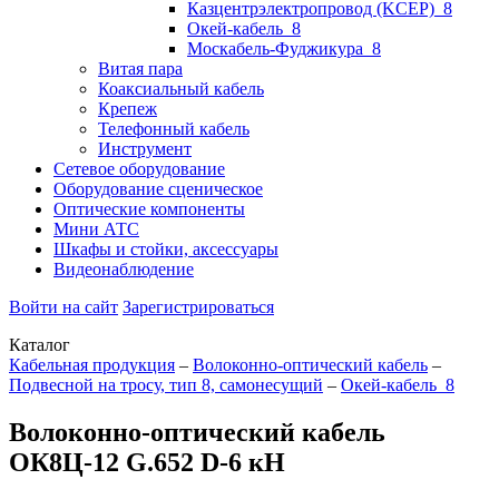
Казцентрэлектропровод (KCEP)_8
Окей-кабель_8
Москабель-Фуджикура_8
Витая пара
Коаксиальный кабель
Крепеж
Телефонный кабель
Инструмент
Сетевое оборудование
Оборудование сценическое
Оптические компоненты
Мини АТС
Шкафы и стойки, аксессуары
Видеонаблюдение
Войти на сайт
Зарегистрироваться
Каталог
Кабельная продукция
–
Волоконно-оптический кабель
–
Подвесной на тросу, тип 8, самонесущий
–
Окей-кабель_8
Волоконно-оптический кабель
ОК8Ц-12 G.652 D-6 кН