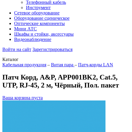
Телефонный кабель
Инструмент
Сетевое оборудование
Оборудование сценическое
Оптические компоненты
Мини АТС
Шкафы и стойки, аксессуары
Видеонаблюдение
Войти на сайт
Зарегистрироваться
Каталог
Кабельная продукция
–
Витая пара
–
Патч-корды LAN
Патч Корд, A&P, APP001BK2, Cat.5,
UTP, RJ-45, 2 м, Чёрный, Пол. пакет
Ваша корзина пуста