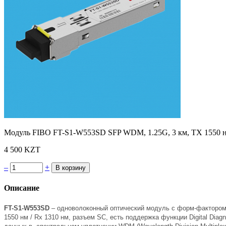
Модуль FIBO FT-S1-W553SD SFP WDM, 1.25G, 3 км, TX 1550 
4 500 KZT
–
+
Описание
FT-S1-W553SD
– одноволоконный оптический модуль с форм-фактором SF
1550 нм / Rx 1310 нм, разъем SC, есть поддержка функции Digital Dia