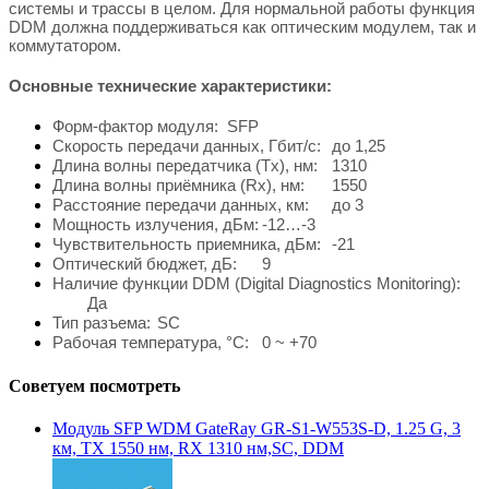
системы и трассы в целом. Для нормальной работы функция
DDM должна поддерживаться как оптическим модулем, так и
коммутатором.
Основные технические характеристики:
Форм-фактор модуля:
SFP
Скорость передачи данных, Гбит/с:
до 1,25
Длина волны передатчика (Tx), нм:
1310
Длина волны приёмника (Rx), нм:
1550
Расстояние передачи данных, км:
до 3
Мощность излучения, дБм:
-12…-3
Чувствительность приемника, дБм:
-21
Оптический бюджет, дБ:
9
Наличие функции DDM (Digital Diagnostics Monitoring):
Да
Тип разъема:
SC
Рабочая температура, °C:
0 ~ +70
Советуем посмотреть
Модуль SFP WDM GateRay GR-S1-W553S-D, 1.25 G, 3
км, TX 1550 нм, RX 1310 нм,SC, DDM