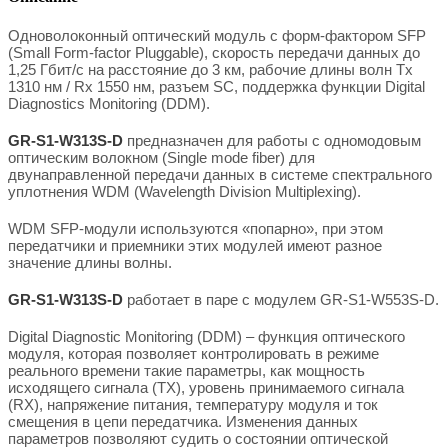
Одноволоконный оптический модуль с форм-фактором SFP
(Small Form-factor Pluggable), скорость передачи данных до
1,25 Гбит/с на расстояние до 3 км, рабочие длины волн Tx
1310 нм / Rx 1550 нм, разъем SC, поддержка функции Digital
Diagnostics Monitoring (DDM).
GR-S1-W313S-D
предназначен для работы с одномодовым
оптическим волокном (Single mode fiber) для
двунаправленной передачи данных в системе спектрального
уплотнения WDM (Wavelength Division Multiplexing).
WDM SFP-модули используются «попарно», при этом
передатчики и приемники этих модулей имеют разное
значение длины волны.
GR-S1-W313S-D
работает в паре с модулем GR-S1-W553S-D.
Digital Diagnostic Monitoring (DDM) – функция оптического
модуля, которая позволяет контролировать в режиме
реального времени такие параметры, как мощность
исходящего сигнала (TX), уровень принимаемого сигнала
(RX), напряжение питания, температуру модуля и ток
смещения в цепи передатчика. Изменения данных
параметров позволяют судить о состоянии оптической