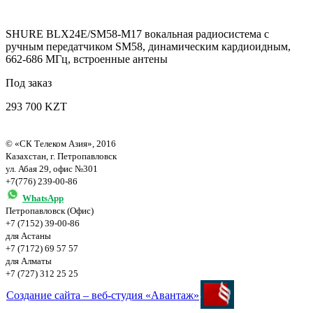
SHURE BLX24E/SM58-M17 вокальная радиосистема с
ручным передатчиком SM58, динамическим кардиоидным,
662-686 МГц, встроенные антены
Под заказ
293 700 KZT
© «СК Телеком Азия», 2016
Казахстан, г. Петропавловск
ул. Абая 29, офис №301
+7(776) 239-00-86
WhatsApp
Петропавловск (Офис)
+7 (7152) 39-00-86
для Астаны
+7 (7172) 69 57 57
для Алматы
+7 (727) 312 25 25
Создание сайта – веб-студия «Авантаж»