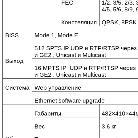
FEC
1/2, 3/5, 2/3, 
4/5, 5/6, 8/9, 
Констеляция
QPSK, 8PSK
BISS
Mode 1, Mode E
512
SPTS
IP
UDP
и
RTP
/
RTSP
чере
и
GE
2 ,
Unicast
и
Multicast
Выход
16
MPTS
IP
UDP
и
RTP
/
RTSP
через
и
GE
2 ,
Unicast
и
Multicast
Система
Web управление
Ethernet software upgrade
Габариты
482×410×44
Вес
3.6 кг