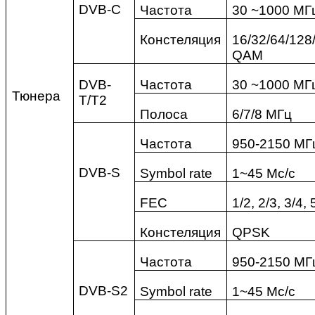
DVB-C
Частота
30 ~1000
МГ
Констеляция
16/32/64/128
QAM
DVB-
Частота
30 ~1000 МГ
Тюнера
T/T
2
Полоса
6/7/8
МГц
Частота
950-2150
МГ
DVB-S
Symbol rate
1~45
Мс/с
FEC
1/2, 2/3, 3/4, 
Констеляция
QPSK
Частота
950-2150 МГ
DVB-S2
Symbol rate
1~45 Мс/с