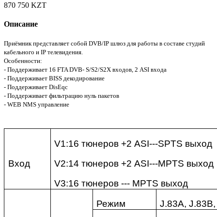
870 750 KZT
Описание
Приёмник п
редставляет собой DVB/IP шлюз для работы в составе студий
кабельного и IP телевидения.
Особенности:
- Поддерживает
16 FTA DVB- S/S2/S2X входов, 2 ASI входа
- Поддерживает BISS декодирование
- Поддерживает DisEqc
- Поддерживает фильтрацию нуль пакетов
- WEB NMS управление
V
1:16 тюнеров +2
ASI
---
SPTS
выход
Вход
V
2:14 тюнеров +2
ASI
---
MPTS
выход
V3:16
тюнеров
--- MPTS
выход
Режим
J.83A, J.83B,