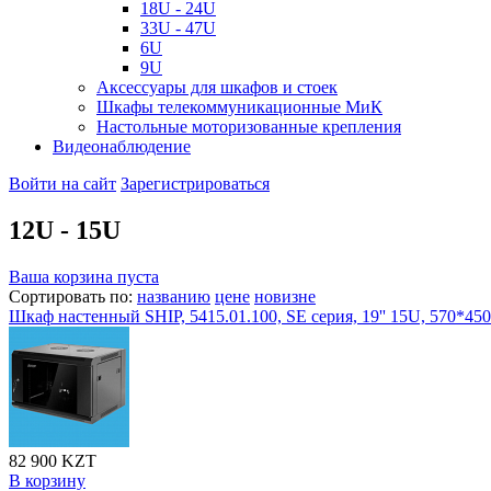
18U - 24U
33U - 47U
6U
9U
Аксессуары для шкафов и стоек
Шкафы телекоммуникационные МиК
Настольные моторизованные крепления
Видеонаблюдение
Войти на сайт
Зарегистрироваться
12U - 15U
Ваша корзина пуста
Сортировать по:
названию
цене
новизне
Шкаф настенный SHIP, 5415.01.100, SE серия, 19'' 15U, 570*4
82 900 KZT
В корзину