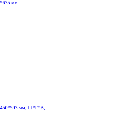
0*635 мм
0*450*593 мм, Ш*Г*В,