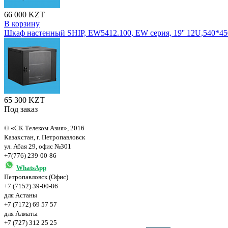
66 000 KZT
В корзину
Шкаф настенный SHIP, EW5412.100, EW серия, 19'' 12U,540*4
65 300 KZT
Под заказ
© «СК Телеком Азия», 2016
Казахстан, г. Петропавловск
ул. Абая 29, офис №301
+7(776) 239-00-86
WhatsApp
Петропавловск (Офис)
+7 (7152) 39-00-86
для Астаны
+7 (7172) 69 57 57
для Алматы
+7 (727) 312 25 25