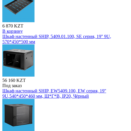
6 870 KZT
В корзину
Шкаф настенный SHIP, 5409.01.100, SE серия, 19'' 9U,
570*450*500 мм
56 160 KZT
Под заказ
Шкаф настенный SHIP, EW5409.100, EW серия, 19''
9U,540*450*460 мм, Ш*Г*В, IP20, Чёрный