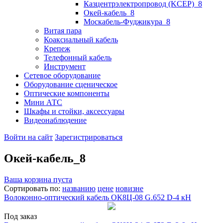
Казцентрэлектропровод (KCEP)_8
Окей-кабель_8
Москабель-Фуджикура_8
Витая пара
Коаксиальный кабель
Крепеж
Телефонный кабель
Инструмент
Сетевое оборудование
Оборудование сценическое
Оптические компоненты
Мини АТС
Шкафы и стойки, аксессуары
Видеонаблюдение
Войти на сайт
Зарегистрироваться
Окей-кабель_8
Ваша корзина пуста
Сортировать по:
названию
цене
новизне
Волоконно-оптический кабель ОК8Ц-08 G.652 D-4 кН
Под заказ