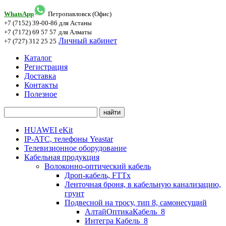
WhatsApp
Петропавловск (Офис)
+7 (7152) 39-00-86
для Астаны
+7 (7172) 69 57 57
для Алматы
Личный кабинет
+7 (727) 312 25 25
Каталог
Регистрация
Доставка
Контакты
Полезное
HUAWEI eKit
IP-АТС, телефоны Yeastar
Телевизионное оборудование
Кабельная продукция
Волоконно-оптический кабель
Дроп-кабель, FTTx
Ленточная броня, в кабельную канализацию,
грунт
Подвесной на тросу, тип 8, самонесущий
АлтайОптикаКабель_8
Интегра Кабель_8