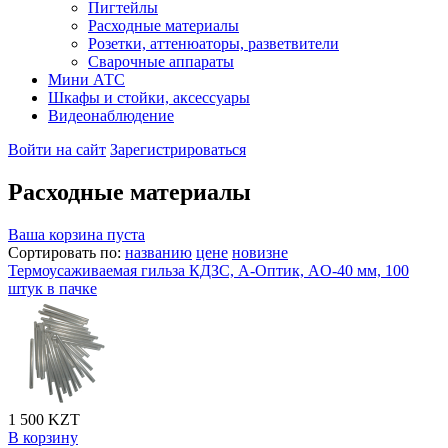
Пигтейлы
Расходные материалы
Розетки, аттенюаторы, разветвители
Сварочные аппараты
Мини АТС
Шкафы и стойки, аксессуары
Видеонаблюдение
Войти на сайт
Зарегистрироваться
Расходные материалы
Ваша корзина пуста
Сортировать по:
названию
цене
новизне
Термоусаживаемая гильза КДЗС, А-Оптик, AO-40 мм, 100
штук в пачке
1 500 KZT
В корзину