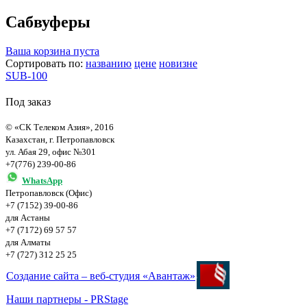
Сабвуферы
Ваша корзина пуста
Сортировать по:
названию
цене
новизне
SUB-100
Под заказ
© «СК Телеком Азия», 2016
Казахстан, г. Петропавловск
ул. Абая 29, офис №301
+7(776) 239-00-86
WhatsApp
Петропавловск (Офис)
+7 (7152) 39-00-86
для Астаны
+7 (7172) 69 57 57
для Алматы
+7 (727) 312 25 25
Создание сайта – веб-студия «Авантаж»
Наши партнеры - PRStage