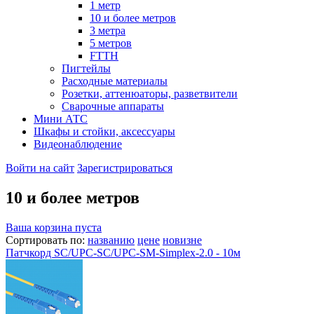
1 метр
10 и более метров
3 метра
5 метров
FTTH
Пигтейлы
Расходные материалы
Розетки, аттенюаторы, разветвители
Сварочные аппараты
Мини АТС
Шкафы и стойки, аксессуары
Видеонаблюдение
Войти на сайт
Зарегистрироваться
10 и более метров
Ваша корзина пуста
Сортировать по:
названию
цене
новизне
Патчкорд SC/UPC-SC/UPC-SM-Simplex-2.0 - 10м