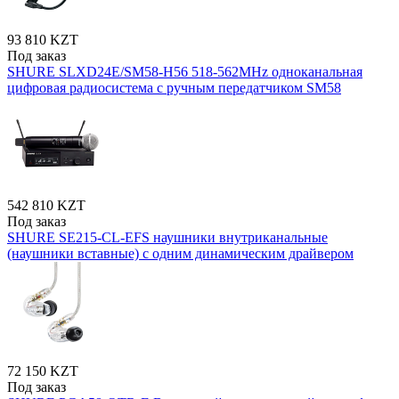
93 810 KZT
Под заказ
SHURE SLXD24E/SM58-H56 518-562MHz одноканальная
цифровая радиосистема с ручным передатчиком SM58
542 810 KZT
Под заказ
SHURE SE215-CL-EFS наушники внутриканальные
(наушники вставные) с одним динамическим драйвером
72 150 KZT
Под заказ