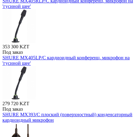
SHURE MX405RLP/C кардиоидный конференц. микрофон на
'гусиной шее'
353 300 KZT
Под заказ
SHURE MX405LP/C кардиоидный конференц. микрофон на
'гусиной шее'
279 720 KZT
Под заказ
SHURE MX393/C плоский (поверхностный) конденсаторный
кардиоидный микрофон