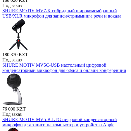
188 020 KZT
Под заказ
SHURE MOTIV MV7-K гибридный широкомембранный
USB/XLR микрофон для записи/стримминга речи и вокала
180 370 KZT
Под заказ
SHURE MOTIV MV5C-USB настольный цифровой
конденсаторный микрофон для офиса и онлайн-конференций
76 000 KZT
Под заказ
SHURE MOTIV MV5-B-LTG цифровой конденсаторный
микрофон для записи на компьютер и устройства Apple