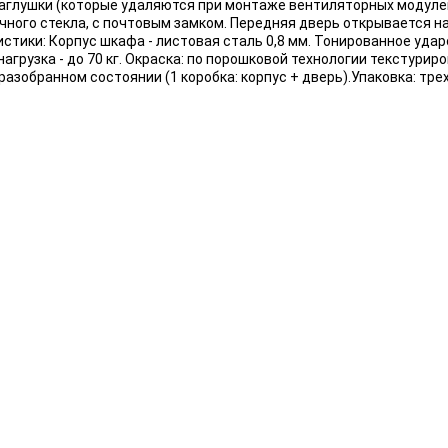
заглушки (которые удаляются при монтаже вентиляторных модуле
ного стекла, с почтовым замком. Передняя дверь открывается на 
тики: Корпус шкафа - листовая сталь 0,8 мм. Тонированное удар
агрузка - до 70 кг. Окраска: по порошковой технологии текстуриро
азобранном состоянии (1 коробка: корпус + дверь).Упаковка: т