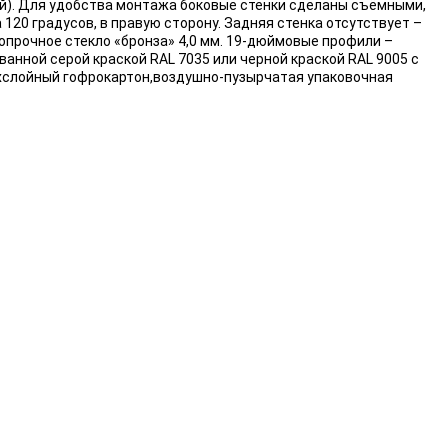
й). Для удобства монтажа боковые стенки сделаны съёмными,
120 градусов, в правую сторону. Задняя стенка отсутствует –
опрочное стекло «бронза» 4,0 мм. 19-дюймовые профили –
ванной серой краской RAL 7035 или черной краской RAL 9005 с
рехслойный гофрокартон,воздушно-пузырчатая упаковочная