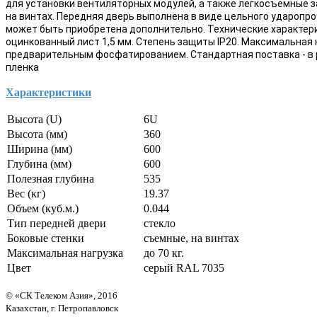
для установки вентиляторных модулей, а также легкосъемные 
на винтах. Передняя дверь выполнена в виде цельного ударопроч
может быть приобретена дополнительно. Технические характерис
оцинкованный лист 1,5 мм. Степень защиты IР20. Максимальная н
предварительным фосфатированием. Стандартная поставка - в р
пленка
Характеристики
Высота (U)
6U
Высота (мм)
360
Ширина (мм)
600
Глубина (мм)
600
Полезная глубина
535
Вес (кг)
19.37
Объем (куб.м.)
0.044
Тип передней двери
стекло
Боковые стенки
съемные, на винтах
Максимальная нагрузка
до 70 кг.
Цвет
серый RAL 7035
© «СК Телеком Азия», 2016
Казахстан, г. Петропавловск