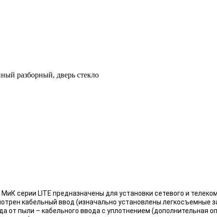
ный разборный, дверь стекло
ерии LITE предназначены для установки сетевого и телекомм
мотрен кабельный ввод (изначально установлены легкосъемные за
а от пыли – кабельного ввода с уплотнением (дополнительная о