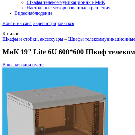
Шкафы телекоммуникационные МиК
Настольные моторизованные крепления
Видеонаблюдение
Войти на сайт
Зарегистрироваться
Каталог
Шкафы и стойки, аксессуары
–
Шкафы телекоммуникационны
МиК 19" Lite 6U 600*600 Шкаф телеко
Ваша корзина пуста