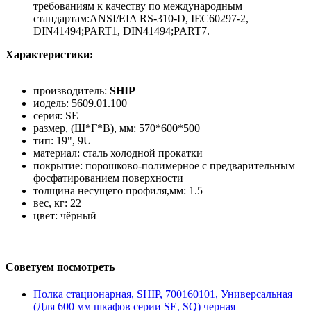
требованиям к качеству по международным
стандартам:ANSI/EIA RS-310-D, IEC60297-2,
DIN41494;PART1, DIN41494;PART7.
Характеристики:
производитель:
SHIP
иодель: 5609.01.100
серия: SE
размер, (Ш*Г*В), мм: 570*600*500
тип: 19", 9U
материал: сталь холодной прокатки
покрытие: порошково-полимерное с предварительным
фосфатированием поверхности
толщина несущего профиля,мм: 1.5
вес, кг: 22
цвет: чёрный
Советуем посмотреть
Полка стационарная, SHIP, 700160101, Универсальная
(Для 600 мм шкафов серии SE, SQ) черная