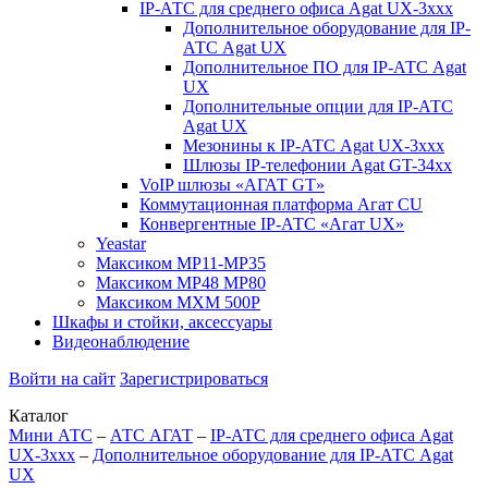
IP-АТС для среднего офиса Agat UX-3xxx
Дополнительное оборудование для IP-
АТС Agat UX
Дополнительное ПО для IP-АТС Agat
UX
Дополнительные опции для IP-АТС
Agat UX
Мезонины к IP-АТС Agat UX-3xxx
Шлюзы IP-телефонии Agat GT-34xx
VoIP шлюзы «АГАТ GT»
Коммутационная платформа Агат CU
Конвергентные IP-АТС «Агат UX»
Yeastar
Максиком МР11-MP35
Максиком МР48 MP80
Максиком МХМ 500P
Шкафы и стойки, аксессуары
Видеонаблюдение
Войти на сайт
Зарегистрироваться
Каталог
Мини АТС
–
АТС АГАТ
–
IP-АТС для среднего офиса Agat
UX-3xxx
–
Дополнительное оборудование для IP-АТС Agat
UX