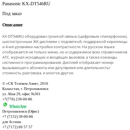
Panasonic KX-DT546RU
Под заказ
Описание
KX-DT546RU оборудован громкой связью (цифровым спикерфоном),
шестистрочным ЖК-дисплеем с подсветкой, поддержкой кириллицы
и 4-мя уровнями настройки контрастности. На русском языке
отображается не только меню, но и содержимое всех справочников
АТС, журнал исходящих и входящих вызовов, а также команды
системного программирования. Дисплей отображает номер
вызывающего абонента или дату/время или длительность/
стоимость разговора, и многое другое.
© «СК Телеком Азия», 2016
Казахстан, г. Петропавловск
ул. Абая 29, офис №301
+7(776) 239-00-86
WhatsApp
Петропавловск (Офис)
+7 (7152) 39-00-86
для Астаны
+7 (7172) 69 57 57