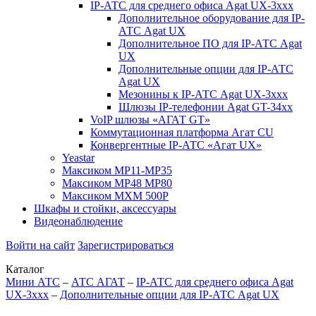
IP-АТС для среднего офиса Agat UX-3xxx
Дополнительное оборудование для IP-
АТС Agat UX
Дополнительное ПО для IP-АТС Agat
UX
Дополнительные опции для IP-АТС
Agat UX
Мезонины к IP-АТС Agat UX-3xxx
Шлюзы IP-телефонии Agat GT-34xx
VoIP шлюзы «АГАТ GT»
Коммутационная платформа Агат CU
Конвергентные IP-АТС «Агат UX»
Yeastar
Максиком МР11-MP35
Максиком МР48 MP80
Максиком МХМ 500P
Шкафы и стойки, аксессуары
Видеонаблюдение
Войти на сайт
Зарегистрироваться
Каталог
Мини АТС
–
АТС АГАТ
–
IP-АТС для среднего офиса Agat
UX-3xxx
–
Дополнительные опции для IP-АТС Agat UX