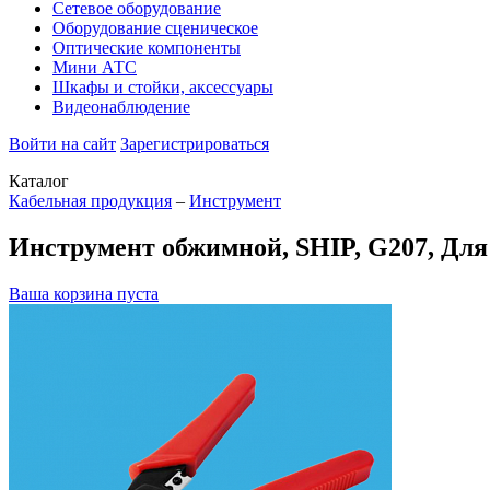
Сетевое оборудование
Оборудование сценическое
Оптические компоненты
Мини АТС
Шкафы и стойки, аксессуары
Видеонаблюдение
Войти на сайт
Зарегистрироваться
Каталог
Кабельная продукция
–
Инструмент
Инструмент обжимной, SHIP, G207, Для 
Ваша корзина пуста