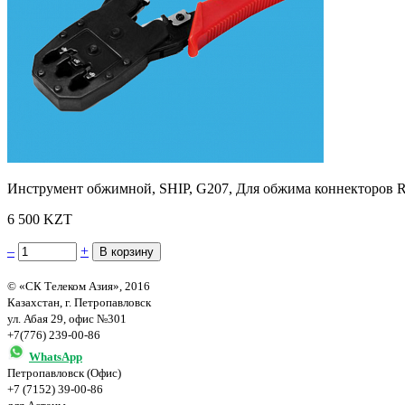
Инструмент обжимной, SHIP, G207, Для обжима коннекторов RJ-
6 500 KZT
–
+
© «СК Телеком Азия», 2016
Казахстан, г. Петропавловск
ул. Абая 29, офис №301
+7(776) 239-00-86
WhatsApp
Петропавловск (Офис)
+7 (7152) 39-00-86