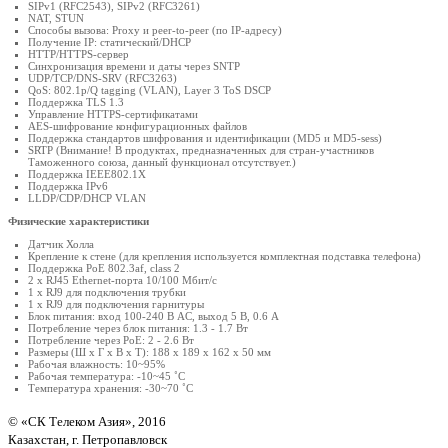
SIPv1 (RFC2543), SIPv2 (RFC3261)
NAT, STUN
Способы вызова: Proxy и peer-to-peer (по IP-адресу)
Получение IP: статический/DHCP
HTTP/HTTPS-сервер
Синхронизация времени и даты через SNTP
UDP/TCP/DNS-SRV (RFC3263)
QoS: 802.1p/Q tagging (VLAN), Layer 3 ToS DSCP
Поддержка TLS 1.3
Управление HTTPS-сертификатами
AES-шифрование конфигурационных файлов
Поддержка стандартов шифрования и идентификации (MD5 и MD5-sess)
SRTP (Внимание! В продуктах, предназначенных для стран-участников
Таможенного союза, данный функционал отсутствует.)
Поддержка IEEE802.1X
Поддержка IPv6
LLDP/CDP/DHCP VLAN
Физические характеристики
Датчик Холла
Крепление к стене (для крепления используется комплектная подставка телефона)
Поддержка PoE 802.3af, class 2
2 х RJ45 Ethernet-порта 10/100 Мбит/с
1 х RJ9 для подключения трубки
1 х RJ9 для подключения гарнитуры
Блок питания: вход 100-240 В AC, выход 5 В, 0.6 А
Потребление через блок питания: 1.3 - 1.7 Вт
Потребление через PoE: 2 - 2.6 Вт
Размеры (Ш х Г х В х Т): 188 х 189 х 162 х 50 мм
Рабочая влажность: 10~95%
Рабочая температура: -10~45 ˚C
Температура хранения: -30~70 ˚C
© «СК Телеком Азия», 2016
Казахстан, г. Петропавловск