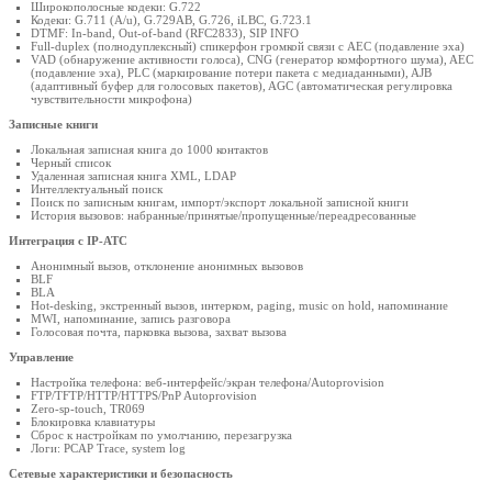
Широкополосные кодеки: G.722
Кодеки: G.711 (A/u), G.729AB, G.726, iLBC, G.723.1
DTMF: In-band, Out-of-band (RFC2833), SIP INFO
Full-duplex (полнодуплексный) спикерфон громкой связи с AEC (подавление эха)
VAD (обнаружение активности голоса), CNG (генератор комфортного шума), AEC
(подавление эха), PLC (маркирование потери пакета с медиаданными), AJB
(адаптивный буфер для голосовых пакетов), AGC (автоматическая регулировка
чувствительности микрофона)
Записные книги
Локальная записная книга до 1000 контактов
Черный список
Удаленная записная книга XML, LDAP
Интеллектуальный поиск
Поиск по записным книгам, импорт/экспорт локальной записной книги
История вызовов: набранные/принятые/пропущенные/переадресованные
Интеграция с IP-АТС
Анонимный вызов, отклонение анонимных вызовов
BLF
BLA
Hot-desking, экстренный вызов, интерком, paging, music on hold, напоминание
MWI, напоминание, запись разговора
Голосовая почта, парковка вызова, захват вызова
Управление
Настройка телефона: веб-интерфейс/экран телефона/Autoprovision
FTP/TFTP/HTTP/HTTPS/PnP Autoprovision
Zero-sp-touch, TR069
Блокировка клавиатуры
Сброс к настройкам по умолчанию, перезагрузка
Логи: PCAP Trace, system log
Сетевые характеристики и безопасность