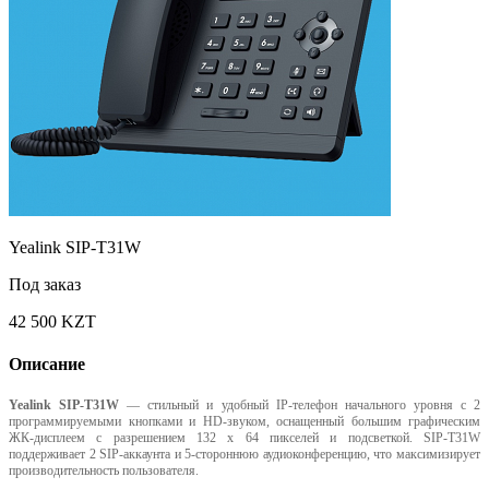
Yealink SIP-T31W
Под заказ
42 500 KZT
Описание
Yealink SIP-T31W
— стильный и удобный IP-телефон начального уровня с 2
программируемыми кнопками и HD-звуком, оснащенный большим графическим
ЖК-дисплеем с разрешением 132 x 64 пикселей и подсветкой. SIP-T31W
поддерживает 2 SIP-аккаунта и 5-стороннюю аудиоконференцию, что максимизирует
производительность пользователя.