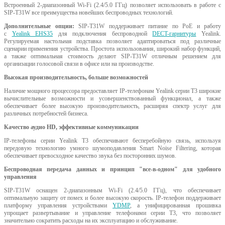
Встроенный 2-диапазонный Wi-Fi (2.4/5.0 ГГц) позволяет использовать в работе с
SIP-T31W все преимущества новейших беспроводных технологий.
Дополнительные опции:
SIP-T31W поддерживает питание по PoE и работу
с
Yealink EHS35
для подключения беспроводной
DECT-гарнитуры
Yealink.
Регулируемая настольная подставка позволяет адаптироваться под различные
сценарии применения устройства. Простота использования, широкий набор функций,
а также оптимальная стоимость делают SIP-T31W отличным решением для
организации голосовой связи в офисе или на производстве.
Высокая производительность, больше возможностей
Наличие мощного процессора предоставляет IP-телефонам Yealink серии T3 широкие
вычислительные возможности и усовершенствованный функционал, а также
обеспечивает более высокую производительность, расширяя спектр услуг для
различных потребностей бизнеса.
Качество аудио HD, эффективные коммуникации
IP-телефоны серии Yealink T3 обеспечивают бесперебойную связь, используя
передовую технологию умного шумоподавления Smart Noise Filtering, которая
обеспечивает превосходное качество звука без посторонних шумов.
Беспроводная передача данных и принцип "все-в-одном" для удобного
управления
SIP-T31W оснащен 2-диапазонным Wi-Fi (2.4/5.0 ГГц), что обеспечивает
оптимальную защиту от помех и более высокую скорость. IP-телефон поддерживает
платформу управления устройствами
YDMP
, а унифицированная прошивка
упрощает развертывание и управление телефонами серии T3, что позволяет
значительно сократить расходы на их эксплуатацию и обслуживание.