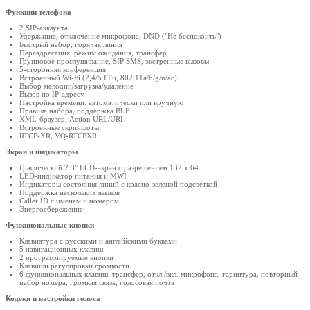
Функции телефона
2 SIP-аккаунта
Удержание, отключение микрофона, DND ("Не беспокоить")
Быстрый набор, горячая линия
Переадресация, режим ожидания, трансфер
Групповое прослушивание, SIP SMS, экстренные вызовы
5-сторонняя конференция
Встроенный Wi-Fi (2,4/5 ГГц, 802.11a/b/g/n/ac)
Выбор мелодии/загрузка/удаление
Вызов по IP-адресу
Настройка времени: автоматически или вручную
Правила набора, поддержка BLF
XML-браузер, Action URL/URI
Встроенные скриншоты
RTCP-XR, VQ-RTCPXR
Экран и индикаторы
Графический 2.3" LCD-экран с разрешением 132 х 64
LED-индикатор питания и MWI
Индикаторы состояния линий с красно-зеленой подсветкой
Поддержка нескольких языков
Caller ID с именем и номером
Энергосбережение
Функциональные кнопки
Клавиатура с русскими и английскими буквами
5 навигационных клавиш
2 программируемые кнопки
Клавиши регулировки громкости
6 функциональных клавиш: трансфер, откл./вкл. микрофона, гарнитура, повторный
набор номера, громкая связь, голосовая почта
Кодеки и настройки голоса