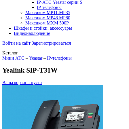
IP-АТС Yeastar серии S
IP-телефоны
Максиком МР11-MP35
Максиком МР48 MP80
Максиком МХМ 500P
Шкафы и стойки, аксессуары
Видеонаблюдение
Войти на сайт
Зарегистрироваться
Каталог
Мини АТС
–
Yeastar
–
IP-телефоны
Yealink SIP-T31W
Ваша корзина пуста