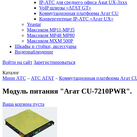
IP-АТС для среднего офиса Agat UX-3xxx
VoIP шлюзы «АГАТ GT»
Коммутационная платформа Агат CU
Конвергентные IP-АТС «Агат UX»
Yeastar
Максиком МР11-MP35
Максиком МР48 MP80
Максиком МХМ 500P
Шкафы и стойки, аксессуары
Видеонаблюдение
Войти на сайт
Зарегистрироваться
Каталог
Мини АТС
–
АТС АГАТ
–
Коммутационная платформа Агат C
Модуль питания "Агат CU-7210PWR".
Ваша корзина пуста