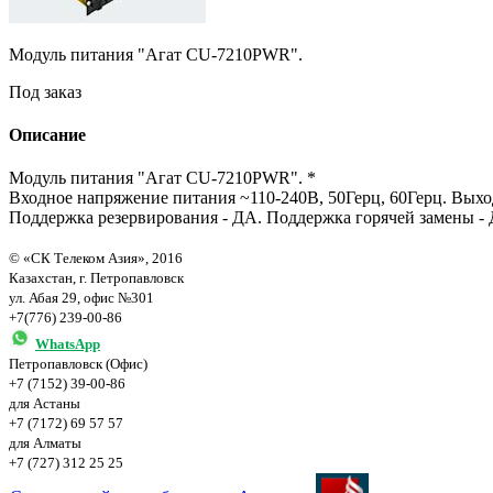
Модуль питания "Агат CU-7210PWR".
Под заказ
Описание
Модуль питания "Агат CU-7210PWR". *
Входное напряжение питания ~110-240В, 50Герц, 60Герц. Вых
Поддержка резервирования - ДА. Поддержка горячей замены -
© «СК Телеком Азия», 2016
Казахстан, г. Петропавловск
ул. Абая 29, офис №301
+7(776) 239-00-86
WhatsApp
Петропавловск (Офис)
+7 (7152) 39-00-86
для Астаны
+7 (7172) 69 57 57
для Алматы
+7 (727) 312 25 25