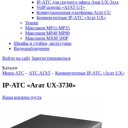
IP-АТС для среднего офиса Agat UX-3xxx
VoIP шлюзы «АГАТ GT»
Коммутационная платформа Агат CU
Конвергентные IP-АТС «Агат UX»
Yeastar
Максиком МР11-MP35
Максиком МР48 MP80
Максиком МХМ 500P
Шкафы и стойки, аксессуары
Видеонаблюдение
Войти на сайт
Зарегистрироваться
Каталог
Мини АТС
–
АТС АГАТ
–
Конвергентные IP-АТС «Агат UX»
IP-АТС «Агат UX-3730»
Ваша корзина пуста