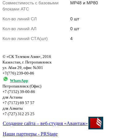
Совместимость с базовыми
MP48 и MP80
блоками АТС
Кол-во линий СЛ
0 шт
Кол-во линий АЛ
0 шт
Кол-во линий СТА(шт)
4
© «СК Телеком Азия», 2016
Казахстан, г. Петропавловск
ул. Абая 29, офис №301
+7(776) 239-00-86
WhatsApp
Петропавловск (Офис)
+7 (7152) 39-00-86
для Астаны
+7 (7172) 69 57 57
для Алматы
+7 (727) 312 25 25
Создание сайта – веб-студия «Авантаж»
Наши партнеры - PRStage