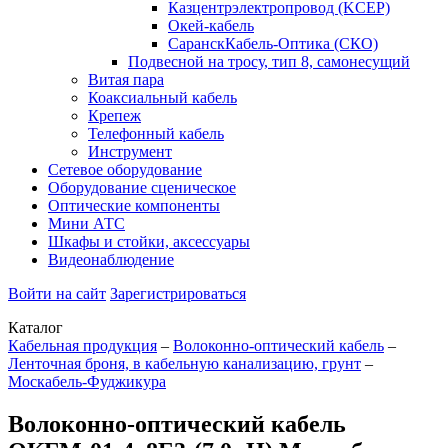
Казцентрэлектропровод (KCEP)
Окей-кабель
СаранскКабель-Оптика (СКО)
Подвесной на тросу, тип 8, самонесущий
Витая пара
Коаксиальный кабель
Крепеж
Телефонный кабель
Инструмент
Сетевое оборудование
Оборудование сценическое
Оптические компоненты
Мини АТС
Шкафы и стойки, аксессуары
Видеонаблюдение
Войти на сайт
Зарегистрироваться
Каталог
Кабельная продукция
–
Волоконно-оптический кабель
–
Ленточная броня, в кабельную канализацию, грунт
–
Москабель-Фуджикура
Волоконно-оптический кабель