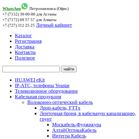
WhatsApp
Петропавловск (Офис)
+7 (7152) 39-00-86
для Астаны
+7 (7172) 69 57 57
для Алматы
Личный кабинет
+7 (727) 312 25 25
Каталог
Регистрация
Доставка
Контакты
Полезное
HUAWEI eKit
IP-АТС, телефоны Yeastar
Телевизионное оборудование
Кабельная продукция
Волоконно-оптический кабель
Дроп-кабель, FTTx
Ленточная броня, в кабельную канализацию,
грунт
Москабель-Фуджикура
АлтайОптикаКабель
Интегра Кабель