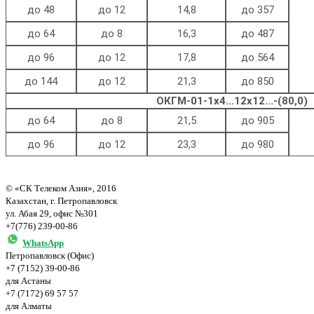
до 48
до 12
14,8
до 357
до 64
до 8
16,3
до 487
до 96
до 12
17,8
до 564
до 144
до 12
21,3
до 850
ОКГМ-01-1х4...12х12...-(80,0)
до 64
до 8
21,5
до 905
до 96
до 12
23,3
до 980
© «СК Телеком Азия», 2016
Казахстан, г. Петропавловск
ул. Абая 29, офис №301
+7(776) 239-00-86
WhatsApp
Петропавловск (Офис)
+7 (7152) 39-00-86
для Астаны
+7 (7172) 69 57 57
для Алматы