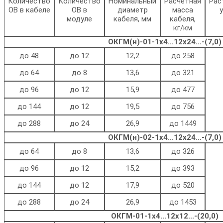
Количество
Количество
Номинальный
Расчетная
Рас
ОВ в кабеле
ОВ в
диаметр
масса
у
модуле
кабеля, мм
кабеля,
кг/км
ОКГМ(н)-01-1х4...12х24...-(7,0)
до 48
до 12
12,2
до 258
до 64
до 8
13,6
до 321
до 96
до 12
15,9
до 477
до 144
до 12
19,5
до 756
до 288
до 24
26,9
до 1449
ОКГМ(н)-02-1х4...12х24...-(7,0)
до 64
до 8
13,6
до 326
до 96
до 12
15,2
до 393
до 144
до 12
17,9
до 520
до 288
до 24
26,9
до 1453
ОКГМ-01-1х4...12х12...-(20,0)