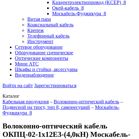
Казцентрэлектропровод (KCEP)_8
Окей-кабель_8
Москабель-Фуджикура_8
Витая пара
Коаксиальный кабель
Крепеж
Телефонный кабель
Инструмент
Сетевое оборудование
Оборудование сценическое
Оптические компоненты
Мини АТС
Шкафы и стойки, аксессуары
Видеонаблюдение
Войти на сайт
Зарегистрироваться
Каталог
Кабельная продукция
–
Волоконно-оптический кабель
–
Подвесной на тросу, тип 8, самонесущий
–
Москабель-
Фуджикура_8
Волоконно-оптический кабель
ОКПЦ-02-1х12E3-(4,0кН) Москабель-