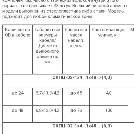
компонентом. Число оптических волокон внутри этого
варианта не превышает 48 штук. Внешний силовой элемент
модели выполнен из стеклопластика либо стали. Модель
подходит для любой климатической зоны.
Количество
Габаритные
Расчетная
Растягивающее
М
ОВ в кабеле
размеры
масса
усилие, кН
кабеля/
кабеля,
Диаметр
кг/км
выносного
элемента,
мм
ОКПЦ-02-1х4...1х48...-(4,0)
до 24
5,7х11,9/4,2
до 65
4,0
до 48
6,8х13,0/4,2
до 76
136
ОКПЦ-02-1х4...1х48...-(6,0)