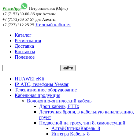
WhatsApp
Петропавловск (Офис)
+7 (7152) 39-00-86
для Астаны
+7 (7172) 69 57 57
для Алматы
Личный кабинет
+7 (727) 312 25 25
Каталог
Регистрация
Доставка
Контакты
Полезное
HUAWEI eKit
IP-АТС, телефоны Yeastar
Телевизионное оборудование
Кабельная продукция
Волоконно-оптический кабель
Дроп-кабель, FTTx
Ленточная броня, в кабельную канализацию,
грунт
Подвесной на тросу, тип 8, самонесущий
АлтайОптикаКабель_8
Интегра Кабель_8