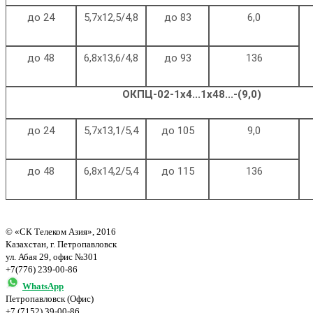
до 24
5,7х12,5/4,8
до 83
6,0
до 48
6,8х13,6/4,8
до 93
136
ОКПЦ-02-1х4...1х48...-(9,0)
до 24
5,7х13,1/5,4
до 105
9,0
до 48
6,8х14,2/5,4
до 115
136
© «СК Телеком Азия», 2016
Казахстан, г. Петропавловск
ул. Абая 29, офис №301
+7(776) 239-00-86
WhatsApp
Петропавловск (Офис)
+7 (7152) 39-00-86