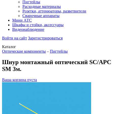
Пигтейлы
Расходные материалы
Розетки, аттенюаторы, разветвители
Сварочные аппараты
Мини АТС
Шкафы и стойки, аксессуары
Видеонаблюдение
Войти на сайт
Зарегистрироваться
Каталог
Оптические компоненты
–
Пигтейлы
Шнур монтажный оптический SC/APC
SM 3м.
Ваша корзина пуста