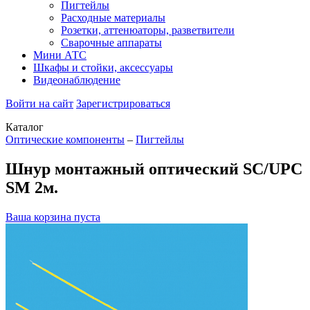
Пигтейлы
Расходные материалы
Розетки, аттенюаторы, разветвители
Сварочные аппараты
Мини АТС
Шкафы и стойки, аксессуары
Видеонаблюдение
Войти на сайт
Зарегистрироваться
Каталог
Оптические компоненты
–
Пигтейлы
Шнур монтажный оптический SC/UPC
SM 2м.
Ваша корзина пуста