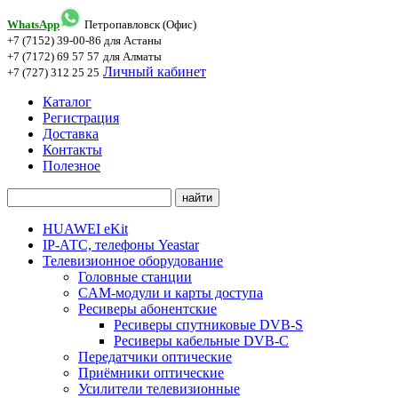
WhatsApp
Петропавловск (Офис)
+7 (7152) 39-00-86
для Астаны
+7 (7172) 69 57 57
для Алматы
Личный кабинет
+7 (727) 312 25 25
Каталог
Регистрация
Доставка
Контакты
Полезное
HUAWEI eKit
IP-АТС, телефоны Yeastar
Телевизионное оборудование
Головные станции
CAM-модули и карты доступа
Ресиверы абонентские
Ресиверы спутниковые DVB-S
Ресиверы кабельные DVB-C
Передатчики оптические
Приёмники оптические
Усилители телевизионные