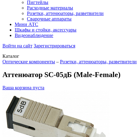
Пигтейлы
Расходные материалы
Розетки, аттенюаторы, разветвители
Сварочные аппараты
Мини АТС
Шкафы и стойки, аксессуары
Видеонаблюдение
Войти на сайт
Зарегистрироваться
Каталог
Оптические компоненты
–
Розетки, аттенюаторы, разветвители
Аттенюатор SC-05дБ (Male-Female)
Ваша корзина пуста