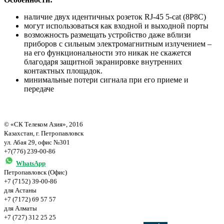
наличие двух идентичных розеток RJ-45 5-cat (8P8C)
могут использоваться как входной и выходной порты
возможность размещать устройство даже вблизи
приборов с сильным электромагнитным излучением –
на его функциональности это никак не скажется
благодаря защитной экранировке внутренних
контактных площадок.
минимальные потери сигнала при его приеме и
передаче
© «СК Телеком Азия», 2016
Казахстан, г. Петропавловск
ул. Абая 29, офис №301
+7(776) 239-00-86
WhatsApp
Петропавловск (Офис)
+7 (7152) 39-00-86
для Астаны
+7 (7172) 69 57 57
для Алматы
+7 (727) 312 25 25