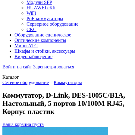
Модули SFP
HUAWEI eKit
WiFi
PoE коммутаторы
Серверное оборудование
СКС
Оборудование сценическое
Оптические компоненты
Мини АТС
Шкафы и стойки, аксессуары
Видеонаблюдение
Войти на сайт
Зарегистрироваться
Каталог
Сетевое оборудование
–
Коммутаторы
Коммутатор, D-Link, DES-1005C/B1A,
Настольный, 5 портов 10/100M RJ45,
Корпус пластик
Ваша корзина пуста