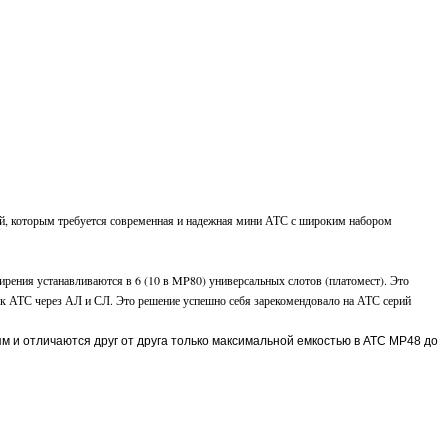
ий, которым требуется современная и надежная мини АТС с широким набором
рения устанавливаются в 6 (10 в MP80) универсальных слотов (платомест). Это
 к АТС через АЛ и СЛ. Это решение успешно себя зарекомендовало на АТС серий
и отличаются друг от друга только максимальной емкостью в АТС MP48 до