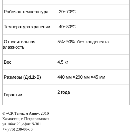
Рабочая
температура
-20~70ºC
Температура
хранении
-40~80ºC
Относительная
5%~90% без
конденсата
влажность
Вес
4.
5
кг
Размеры (ДхШхВ)
440 мм ×290
мм
×45
мм
2 года
Гарантии
© «СК Телеком Азия», 2016
Казахстан, г. Петропавловск
ул. Абая 29, офис №301
+7(776) 239-00-86