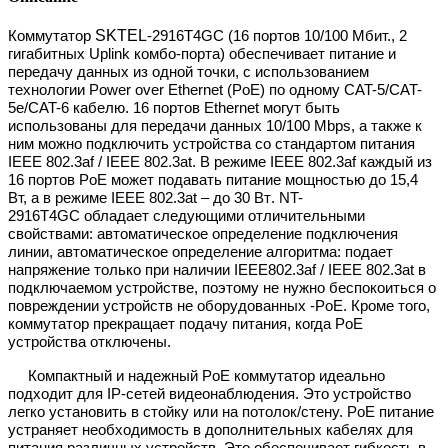
SKTEL
К
оммутатор
-
29
16T4
GC
(16 портов 10
/100
Мбит., 2
гигабитных
Uplink
комбо
-
порта)
обеспечивает питание и
передачу данных из одной точки, с использованием
технологии Power over Ethernet (PoE) по одному CAT-5
/
С
AT-
5e/CAT-6
кабелю.
16
портов Ethernet могут быть
использованы для передачи данных 10/100 Mbps, а также к
ним можно подключить устройства со стандартом питания
IEEE 802.3af
/ IEEE 802.3at
.
В режиме IEEE 802.3af каждый из
16 портов PoE может подавать питание мощностью до 15,4
Вт, а в режиме IEEE 802.3at – до 30 Вт
. NT-
29
16T4
GC
обладает следующими отличительными
свойствами: автоматическое определение подключения
линии, автоматическое определение алгоритма: подает
напряжение только при наличии IEEE802.3af
/ IEEE 802.3at
в
подключаемом устройстве, поэтому не нужно беспокоиться о
повреждении устройств не оборудованных -PoE. Кроме того,
коммутатор прекращает подачу питания, когда PoE
устройства отключены.
Компактный и надежный PoE коммутатор идеально
подходит для IP-сетей
видеонаблюдения. Это устройство
легко установить в стойку
или
на потолок
/
стену. PoE питание
устраняет необходимость в дополнительных кабелях для