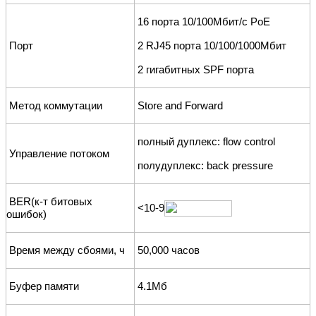
16
порта 10/100Мбит/с PoE
Порт
2
RJ45
порта
10/100/1000M
бит
2
гигабитных
SPF
порта
Метод коммутации
Store and Forward
полный дуплекс: flow control
Управление потоком
полудуплекс: back pressure
BER
(к-т битовых
<10-9
ошибок)
Время между сбоями, ч
50,000 часов
Буфер памяти
4.1M
б