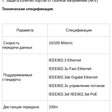
7.
З
ащита Ethernet портов от скачков напряжения (4KV)
Техническая спецификация
Параметр
Спецификация
Скорость
1
0/100
M
бит/c
передачи
данных
I
EEE802.3 Ethernet
IEEE802.3u Fast Ethernet
Поддержваемые
IEEE802.3
ab
Gigabit
Ethernet
стандарты
IEEE802.3x управление потоком
IE
EE802.3af
/IEE802.3at
PoE
Дистанция передачи
100m