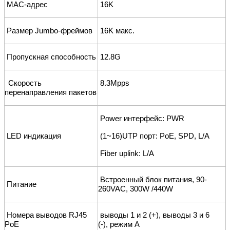
MAC-адрес
16K
Размер Jumbo
-
фреймов
16K
макс.
Пропускная способность
12.8G
Скорость
8.3Mpps
перенаправления пакетов
Power интерфейс: PWR
LED индикация
(1~
16
)UTP порт: PoE
, SPD, L/A
Fiber uplink: L/A
Встроенный блок питания
,
90-
П
итани
е
260VAC
, 300
W /44
0
W
Номера выводов RJ45
выводы 1 и 2 (+), выводы 3 и 6
PoE
(-),
режим A