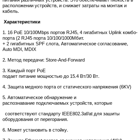
питания различных устройств. Это
обеспечивает гибкость в
расположении устройств, и снижает затраты на монтаж и
кабель.
Характеристики
1.
16 PoE 10/100Mbps портов RJ45,
4
гигабитных
Uplink
комбо-
порта
(
2
RJ45
порта
10/100/1000M
бит.
+
2
гигабитных
SPF
слота, Автоматическое согласование,
Auto MDI, MDIX
2.
Метод передачи: Store-And-Forward
3. Каждый порт PoE
подает питание мощностью до
15.4
Вт/30 Вт
.
4.
Защита медного порта от статического напряжения (6KV)
5. Автоматическое обнаружение и
распознавание подключаемых устройств, которые
соответствуют стандарту IEEE802.3af/at
для зашиты
оборудования от перегорания.
6.
Может
установить в стойку
.