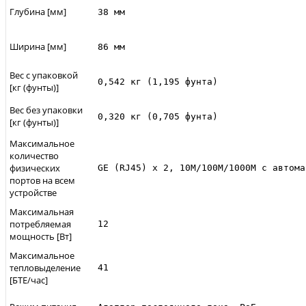
Глубина [мм]
38 мм
Ширина [мм]
86 мм
Вес с упаковкой
0,542 кг (1,195 фунта)
[кг (фунты)]
Вес без упаковки
0,320 кг (0,705 фунта)
[кг (фунты)]
Максимальное
количество
физических
GE (RJ45) x 2, 10M/100M/1000M с автома
портов на всем
устройстве
Максимальная
потребляемая
12
мощность [Вт]
Максимальное
тепловыделение
41
[БТЕ/час]