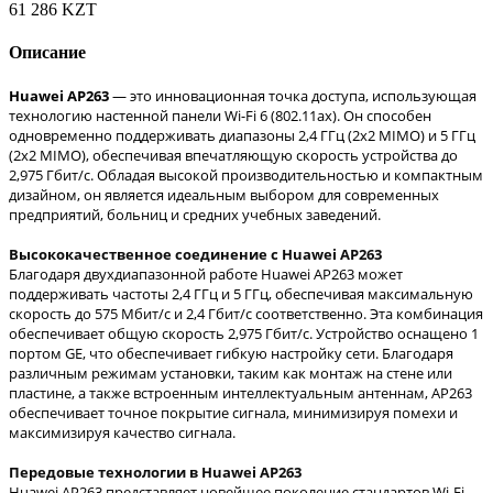
61 286 KZT
Описание
Huawei AP263
— это инновационная точка доступа, использующая
технологию настенной панели Wi-Fi 6 (802.11ax). Он способен
одновременно поддерживать диапазоны 2,4 ГГц (2x2 MIMO) и 5 ​​ГГц
(2x2 MIMO), обеспечивая впечатляющую скорость устройства до
2,975 Гбит/с. Обладая высокой производительностью и компактным
дизайном, он является идеальным выбором для современных
предприятий, больниц и средних учебных заведений.
Высококачественное соединение с Huawei AP263
Благодаря двухдиапазонной работе Huawei AP263 может
поддерживать частоты 2,4 ГГц и 5 ГГц, обеспечивая максимальную
скорость до 575 Мбит/с и 2,4 Гбит/с соответственно. Эта комбинация
обеспечивает общую скорость 2,975 Гбит/с. Устройство оснащено 1
портом GE, что обеспечивает гибкую настройку сети. Благодаря
различным режимам установки, таким как монтаж на стене или
пластине, а также встроенным интеллектуальным антеннам, AP263
обеспечивает точное покрытие сигнала, минимизируя помехи и
максимизируя качество сигнала.
Передовые технологии в Huawei AP263
Huawei AP263 представляет новейшее поколение стандартов Wi-Fi,