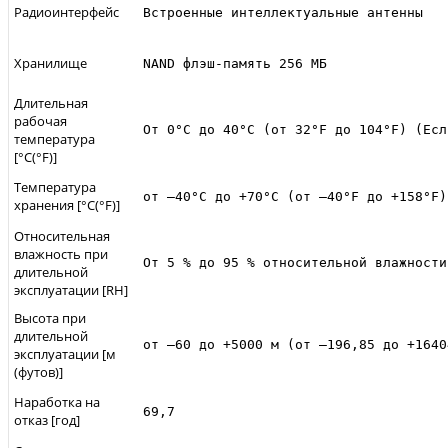
Радиоинтерфейс
Встроенные интеллектуальные антенны
Хранилище
NAND флэш-память 256 МБ
Длительная
рабочая
От 0°C до 40°C (от 32°F до 104°F) (Есл
температура
[°C(°F)]
Температура
от –40°C до +70°C (от –40°F до +158°F)
хранения [°C(°F)]
Относительная
влажность при
От 5 % до 95 % относительной влажности
длительной
эксплуатации [RH]
Высота при
длительной
от –60 до +5000 м (от –196,85 до +1640
эксплуатации [м
(футов)]
Наработка на
69,7
отказ [год]