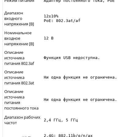
Режим питания
Адаптер постоянного тока, PoE
Диапазон
12±10%

входного
PoE: 802.3at/af
напряжения [В]
Номинальное
входное
12 В
напряжение [В]
Описание
источника
Функция USB недоступна.
питания 802.3af
Описание
источника
Ни одна функция не ограничена.
питания 802.3at
Описание
источника
Ни одна функция не ограничена.
питания
постоянного тока
Диапазон рабочих
2,4 ГГц, 5 ГГц
частот
2,4G: 802.11b/g/n/ax
