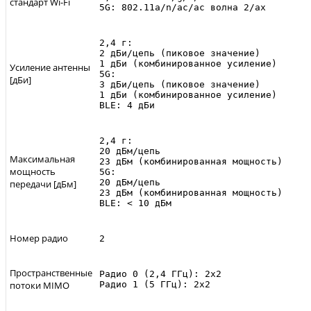
стандарт Wi-Fi
5G: 802.11a/n/ac/ac волна 2/ax
2,4 г:

2 дБи/цепь (пиковое значение)

1 дБи (комбинированное усиление)

Усиление антенны
5G:

[дБи]
3 дБи/цепь (пиковое значение)

1 дБи (комбинированное усиление)

BLE: 4 дБи
2,4 г:

20 дБм/цепь

Максимальная
23 дБм (комбинированная мощность)

мощность
5G:

20 дБм/цепь

передачи [дБм]
23 дБм (комбинированная мощность)

BLE: < 10 дБм
Номер радио
2
Пространственные
Радио 0 (2,4 ГГц): 2x2

потоки MIMO
Радио 1 (5 ГГц): 2х2