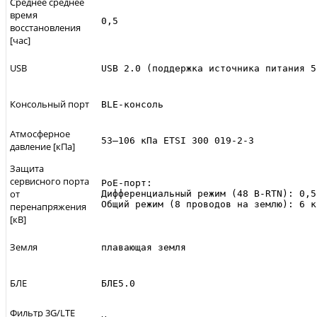
Среднее среднее
время
0,5
восстановления
[час]
USB
USB 2.0 (поддержка источника питания 5
Консольный порт
BLE-консоль
Атмосферное
53–106 кПа ETSI 300 019-2-3
давление [кПа]
Защита
сервисного порта
PoE-порт:

от
Дифференциальный режим (48 В-RTN): 0,5
Общий режим (8 проводов на землю): 6 к
перенапряжения
[кВ]
Земля
плавающая земля
БЛЕ
БЛЕ5.0
Фильтр 3G/LTE