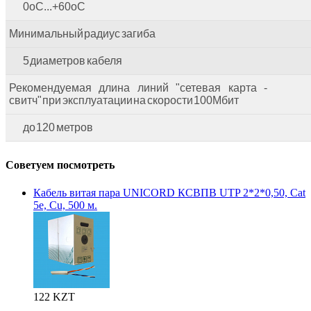
0оС...+60оС
Минимальный радиус загиба
5 диаметров кабеля
Рекомендуемая длина линий "сетевая карта -
свитч" при эксплуатации на скорости 100Мбит
до 120 метров
Советуем посмотреть
Кабель витая пара UNICORD КСВПВ UTP 2*2*0,50, Cat
5e, Cu, 500 м.
122 KZT