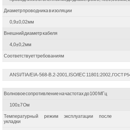
Диаметр проводника в изоляции
0,9±0,02мм
Внешний диаметр кабеля
4,0±0,2мм
Соответствует требованиям
ANSI/TIA/EIA-568-B.2-2001, ISO/IEC 11801:2002,
ГОСТ Р5
Волновое сопротивление на частотах до 100 МГц
100±7 Ом
Температурный режим эксплуатации после
укладки