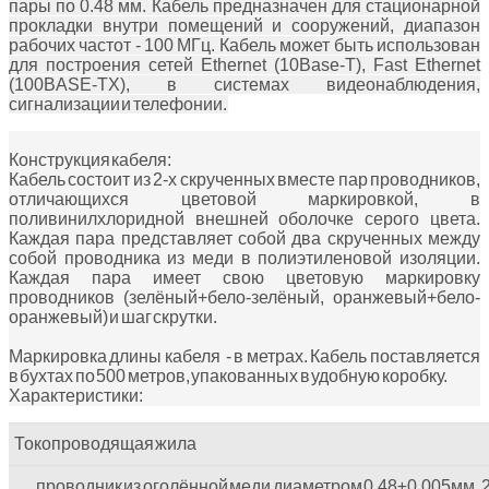
пары по 0.48 мм. Кабель предназначен для стационарной
прокладки внутри помещений и сооружений, диапазон
рабочих частот - 100 МГц. Кабель может быть использован
для построения сетей Ethernet (10Base-T), Fast Ethernet
(100BASE-TX), в системах видеонаблюдения,
сигнализации и телефонии.
Конструкция кабеля:
Кабель состоит из 2-х скрученных вместе пар проводников,
отличающихся цветовой маркировкой, в
поливинилхлоридной внешней оболочке серого цвета.
Каждая пара представляет собой два скрученных между
собой проводника из меди в полиэтиленовой изоляции.
Каждая пара имеет свою цветовую маркировку
проводников (зелёный+бело-зелёный, оранжевый+бело-
оранжевый) и шаг скрутки.
Маркировка длины кабеля - в метрах. Кабель поставляется
в бухтах по 500 метров, упакованных в удобную коробку.
Характеристики:
Токопроводящая жила
проводник из оголённой меди диаметром 0,48±0,005мм,