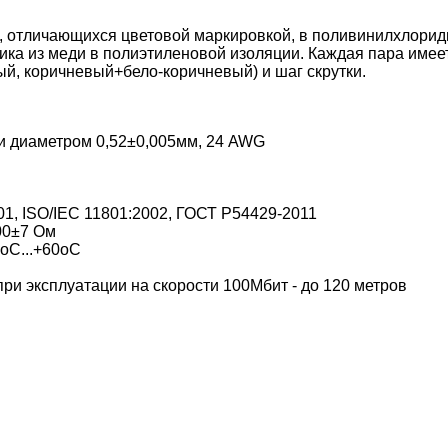
ов, отличающихся цветовой маркировкой, в поливинилхлори
ика из меди в полиэтиленовой изоляции. Каждая пара имее
й, коричневый+бело-коричневый) и шаг скрутки.
и диаметром 0,52±0,005мм, 24 AWG
1, ISO/IEC 11801:2002,
ГОСТ Р54429-2011
00±7 Ом
оС...+60оС
при эксплуатации на скорости 100Мбит - до 120 метров