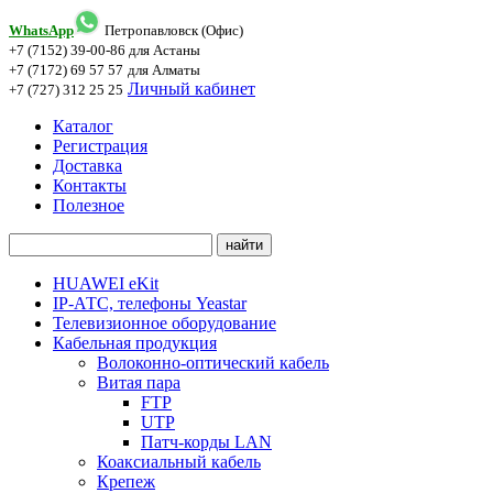
WhatsApp
Петропавловск (Офис)
+7 (7152) 39-00-86
для Астаны
+7 (7172) 69 57 57
для Алматы
Личный кабинет
+7 (727) 312 25 25
Каталог
Регистрация
Доставка
Контакты
Полезное
HUAWEI eKit
IP-АТС, телефоны Yeastar
Телевизионное оборудование
Кабельная продукция
Волоконно-оптический кабель
Витая пара
FTP
UTP
Патч-корды LAN
Коаксиальный кабель
Крепеж