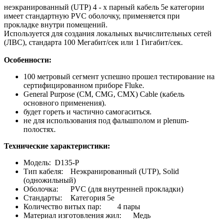
неэкранированный (UTP) 4 - х парный кабель 5e категории
имеет стандартную PVC оболочку, применяется при
прокладке внутри помещений.
Используется для создания локальных вычислительных сетей
(ЛВС), стандарта 100 Мегабит/сек или 1 Гигабит/сек.
Особенности:
100 метровый сегмент успешно прошел тестирование на
сертифицированном приборе Fluke.
General Purpose (CM, CMG, CMX) Cable (кабель
основного применения).
будет гореть и частично самогаситься.
не для использования под фальшполом и plenum-
полостях.
Технические характеристики:
Модель:
D135-P
Тип кабеля:
Неэкранированный (UTP), Solid
(одножильный)
Оболочка:
PVC (для внутренней прокладки)
Стандарты:
Категория 5е
Количество витых пар:
4 пары
Материал изготовления жил:
Медь