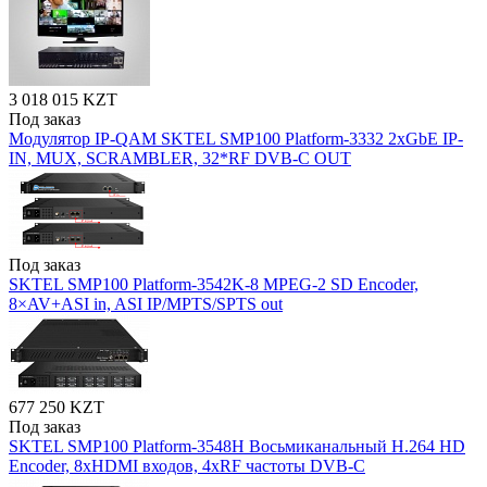
3 018 015 KZT
Под заказ
Модулятор IP-QAM SKTEL SMP100 Platform-3332 2xGbE IP-
IN, MUX, SCRAMBLER, 32*RF DVB-C OUT
Под заказ
SKTEL SMP100 Platform-3542K-8 MPEG-2 SD Encoder,
8×AV+ASI in, ASI IP/MPTS/SPTS out
677 250 KZT
Под заказ
SKTEL SMP100 Platform-3548H Восьмиканальный H.264 HD
Encoder, 8xHDMI входов, 4xRF частоты DVB-C