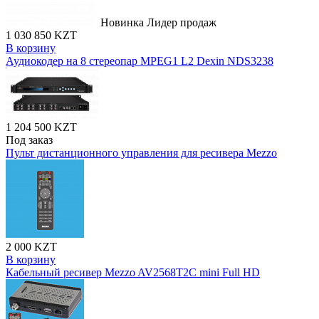
Новинка
Лидер продаж
1 030 850 KZT
В корзину
Аудиокодер на 8 стереопар MPEG1 L2 Dexin NDS3238
1 204 500 KZT
Под заказ
Пульт дистанционного управления для ресивера Mezzo
2 000 KZT
В корзину
Кабельный ресивер Mezzo AV2568T2C mini Full HD