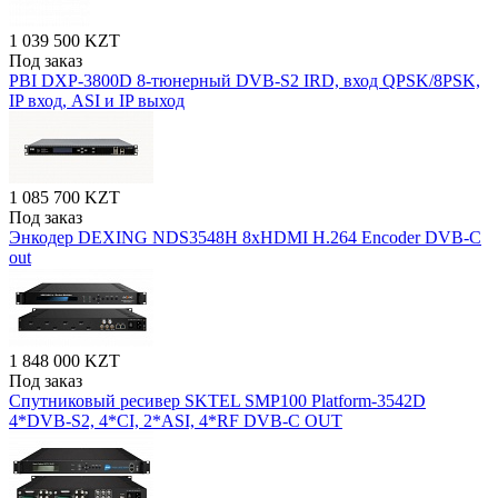
1 039 500 KZT
Под заказ
PBI DXP-3800D 8-тюнерный DVB-S2 IRD, вход QPSK/8PSK,
IP вход, ASI и IP выход
1 085 700 KZT
Под заказ
Энкодер DEXING NDS3548H 8хHDMI H.264 Encoder DVB-C
out
1 848 000 KZT
Под заказ
Спутниковый ресивер SKTEL SMP100 Platform-3542D
4*DVB-S2, 4*CI, 2*ASI, 4*RF DVB-C OUT