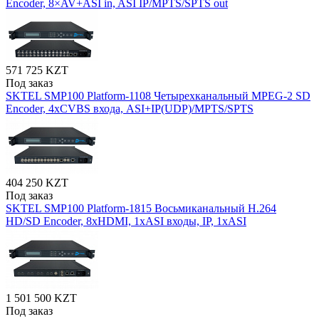
Encoder, 8×AV+ASI in, ASI IP/MPTS/SPTS out
571 725 KZT
Под заказ
SKTEL SMP100 Platform-1108 Четырехканальный MPEG-2 SD
Encoder, 4xCVBS входа, ASI+IP(UDP)/MPTS/SPTS
404 250 KZT
Под заказ
SKTEL SMP100 Platform-1815 Восьмиканальный H.264
HD/SD Encoder, 8xHDMI, 1xASI входы, IP, 1xASI
1 501 500 KZT
Под заказ